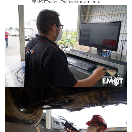
#EMOTDurán
#Duránenmovimiento