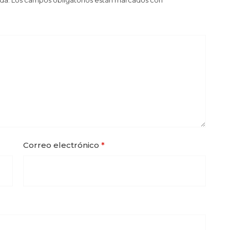
da.
Los campos obligatorios están marcados con
*
Correo electrónico
*